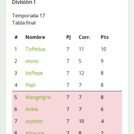
División 1
Temporada 17
Tabla final
#
Nombre
PJ
Corr.
Pts
1
Toffelius
7
11
10
2
mono
7
5
9
3
tioPepe
7
12
8
4
Pepi
7
7
8
5
Mangelgris
7
7
8
6
Ankie
7
7
6
7
soylisto
7
10
4
8
Alhaurin
7
8
2